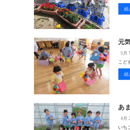
続
元
5月 1
こども
続
あ
4月 2
いちご