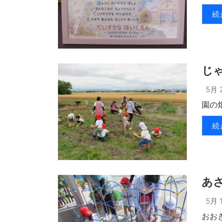
続
じ
5月 2
園の畑
続
あ
5月 1
おおき