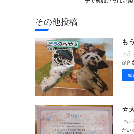
子で笑顔いっぱい楽
その他投稿
も
5月 2
保育参
続
☆
5月 2
だいす