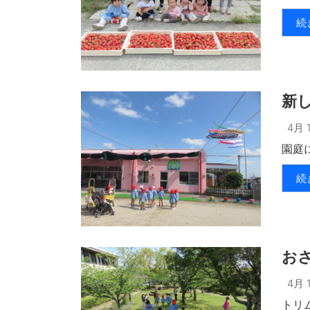
続
新
4月 1
園庭
続
お
4月 1
トリム