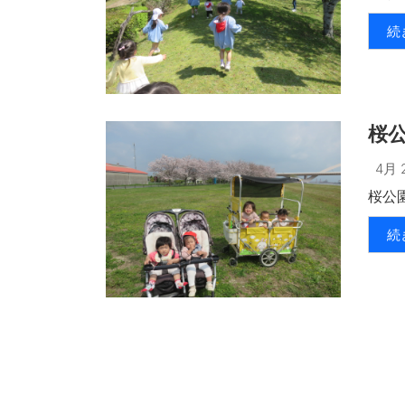
続
桜
4月 2
桜公
続