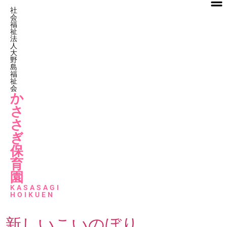
社
会
福
祉
法
人
大
野
島
福
祉
会
か
さ
さ
ぎ
保
育
園
KASASAGI
HOIKUEN
新しいこいのぼり