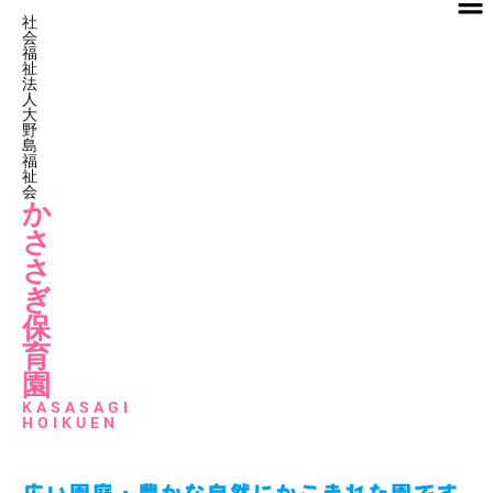
社
会
福
祉
法
人
大
野
島
福
祉
会
か
さ
さ
ぎ
保
育
園
KASASAGI
HOIKUEN