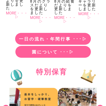
よりを更
8月の給食
ギャラリ
8月のクラ
新しまし
だよりを
ーを更新
スだより
た
更新しま
しました
を更新し
した
ました
MORE・・・
MORE・・・
▷
MORE・・・
▷
MORE・・・
▷
▷
一日の流れ・年間行事 ･･･▷
園について ･･･▷
特別保育