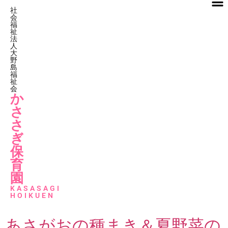
社
会
福
祉
法
人
大
野
島
福
祉
会
か
さ
さ
ぎ
保
育
園
KASASAGI
HOIKUEN
あさがおの種まき＆夏野菜の