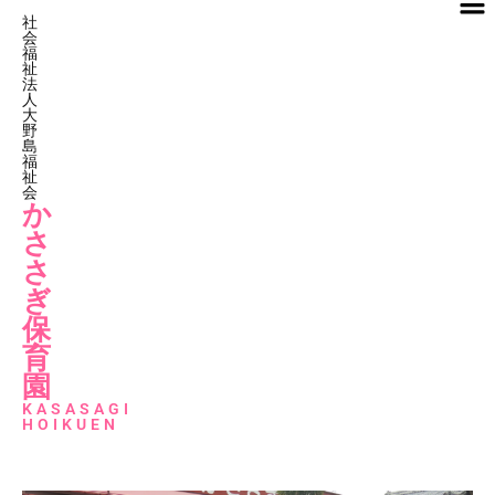
社
会
福
祉
法
人
大
野
島
福
祉
会
か
さ
さ
ぎ
保
育
園
KASASAGI
HOIKUEN