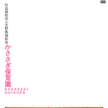
社
会
福
祉
法
人
大
野
島
福
祉
会
か
さ
さ
ぎ
保
育
園
KASASAGI
HOIKUEN