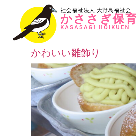
社会福祉法人 大野島福祉会
かささぎ保
KASASAGI HOIKUEN
かわいい雛飾り