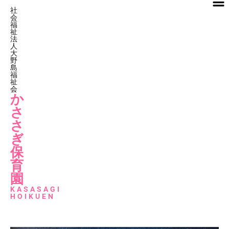
社
会
福
祉
法
人
大
野
島
福
祉
会
か
さ
さ
ぎ
保
育
園
KASASAGI
HOIKUEN