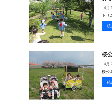
4月 1
トリム
続
桜
4月 2
桜公
続