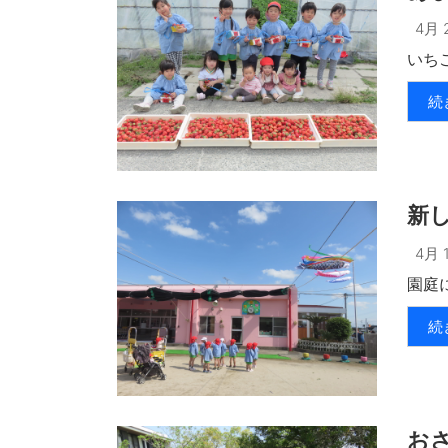
4月 2
いちご
続
新
4月 1
園庭
続
お