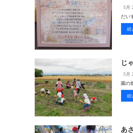
5月 2
だいす
続
じ
5月 2
園の畑
続
あ