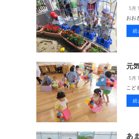
5月 1
おおき
続
元
5月 1
こども
続
あ