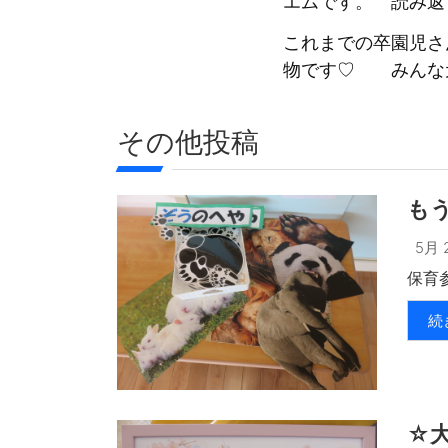
エムです。 読み返
これまでの卒園児さ
物です♡ みんな
その他投稿
も
5月 2
保育参
続
☆